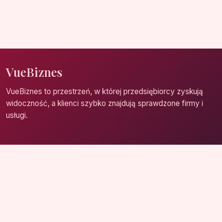
VueBiznes
VueBiznes to przestrzeń, w której przedsiębiorcy zyskują
widoczność, a klienci szybko znajdują sprawdzone firmy i
usługi.
Strona główna
Zaloguj się
Dodaj firmę
Przypomnij hasło