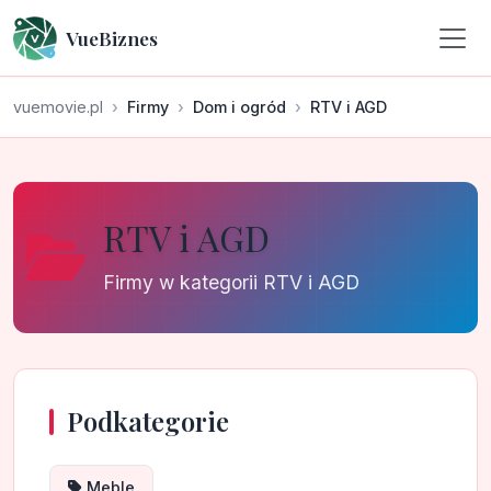
VueBiznes
vuemovie.pl
Firmy
Dom i ogród
RTV i AGD
RTV i AGD
Firmy w kategorii RTV i AGD
Podkategorie
Meble