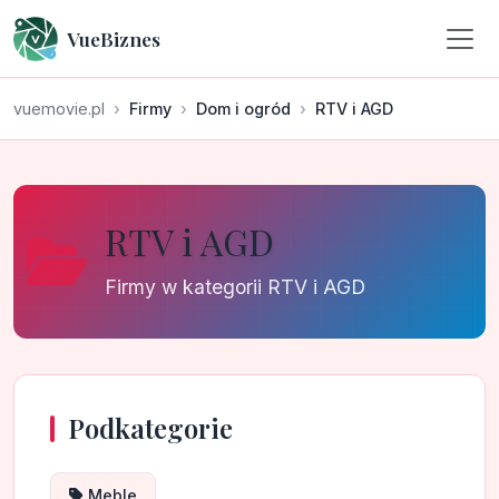
VueBiznes
vuemovie.pl
Firmy
Dom i ogród
RTV i AGD
RTV i AGD
Firmy w kategorii RTV i AGD
Podkategorie
Meble