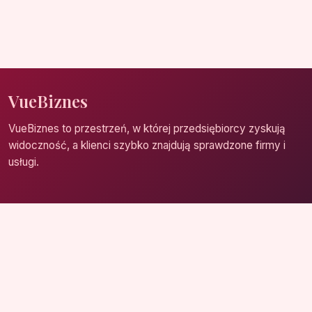
VueBiznes
VueBiznes to przestrzeń, w której przedsiębiorcy zyskują
widoczność, a klienci szybko znajdują sprawdzone firmy i
usługi.
Strona główna
Zaloguj się
Dodaj firmę
Przypomnij hasło