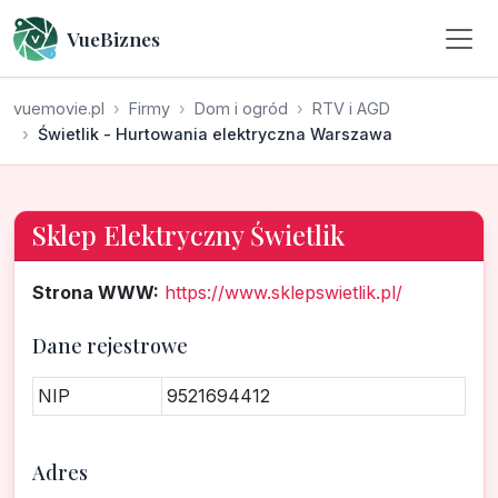
VueBiznes
vuemovie.pl
Firmy
Dom i ogród
RTV i AGD
Świetlik - Hurtowania elektryczna Warszawa
Sklep Elektryczny Świetlik
Strona WWW:
https://www.sklepswietlik.pl/
Dane rejestrowe
NIP
9521694412
Adres