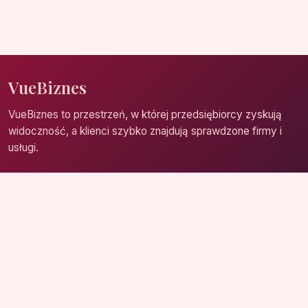
VueBiznes
VueBiznes to przestrzeń, w której przedsiębiorcy zyskują
widoczność, a klienci szybko znajdują sprawdzone firmy i
usługi.
Strona główna
Zaloguj się
Dodaj firmę
Przypomnij hasło