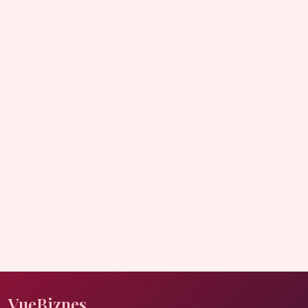
VueBiznes