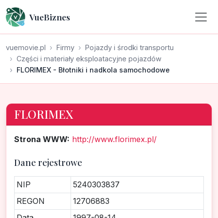
VueBiznes
vuemovie.pl
Firmy
Pojazdy i środki transportu
Części i materiały eksploatacyjne pojazdów
FLORIMEX - Błotniki i nadkola samochodowe
FLORIMEX
Strona WWW:
http://www.florimex.pl/
Dane rejestrowe
NIP
5240303837
REGON
12706883
Data
1997-08-14