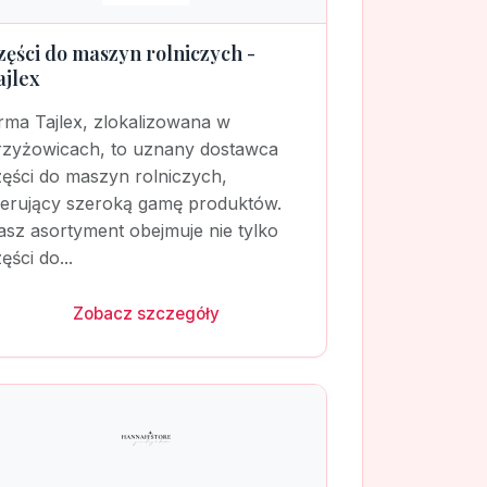
zęści do maszyn rolniczych -
ajlex
rma Tajlex, zlokalizowana w
rzyżowicach, to uznany dostawca
zęści do maszyn rolniczych,
ferujący szeroką gamę produktów.
sz asortyment obejmuje nie tylko
ęści do...
Zobacz szczegóły