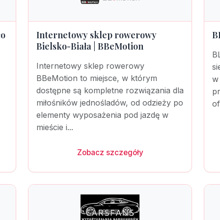
co
Internetowy sklep rowerowy
B
Bielsko-Biała | BBeMotion
B
Internetowy sklep rowerowy
si
BBeMotion to miejsce, w którym
w 
dostępne są kompletne rozwiązania dla
pr
miłośników jednośladów, od odzieży po
of
elementy wyposażenia pod jazdę w
mieście i...
Zobacz szczegóły