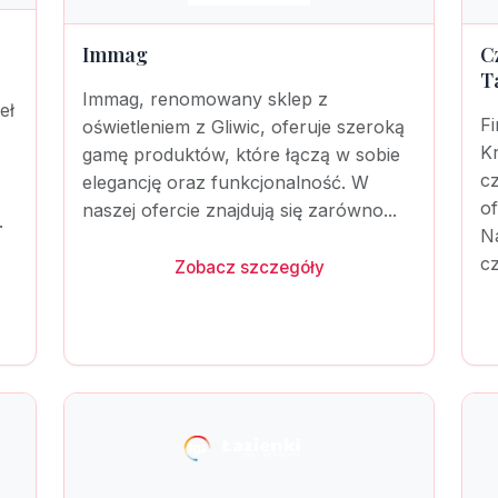
Immag
C
T
Immag, renomowany sklep z
eł
Fi
oświetleniem z Gliwic, oferuje szeroką
K
gamę produktów, które łączą w sobie
c
elegancję oraz funkcjonalność. W
o
naszej ofercie znajdują się zarówno...
.
Na
cz
Zobacz szczegóły