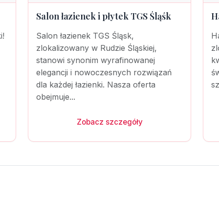
Salon łazienek i płytek TGS Śląśk
H
i!
Salon łazienek TGS Śląsk,
H
zlokalizowany w Rudzie Śląskiej,
zl
stanowi synonim wyrafinowanej
kw
elegancji i nowoczesnych rozwiązań
św
dla każdej łazienki. Nasza oferta
sz
obejmuje...
Zobacz szczegóły