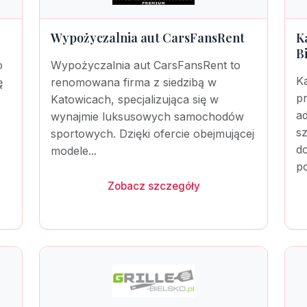
Wypożyczalnia aut CarsFansRent
K
B
o
Wypożyczalnia aut CarsFansRent to
K
ę
renomowana firma z siedzibą w
p
Katowicach, specjalizująca się w
a
wynajmie luksusowych samochodów
s
sportowych. Dzięki ofercie obejmującej
d
modele...
po
Zobacz szczegóły