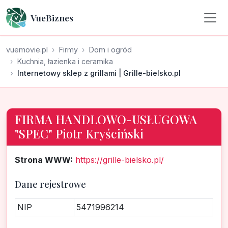
VueBiznes
vuemovie.pl
Firmy
Dom i ogród
Kuchnia, łazienka i ceramika
Internetowy sklep z grillami | Grille-bielsko.pl
FIRMA HANDLOWO-USŁUGOWA
"SPEC" Piotr Kryściński
Strona WWW:
https://grille-bielsko.pl/
Dane rejestrowe
NIP
5471996214