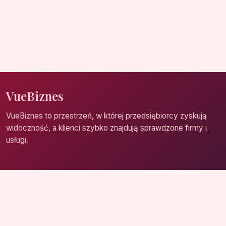
VueBiznes
VueBiznes to przestrzeń, w której przedsiębiorcy zyskują
widoczność, a klienci szybko znajdują sprawdzone firmy i
usługi.
Strona główna
Zaloguj się
Dodaj firmę