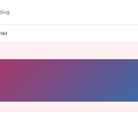
Blog
ież