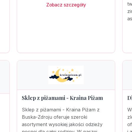
tw
Zobacz szczegóły
zi
as
Sklep z piżamami - Kraina Piżam
D
Sklep z piżamami - Kraina Piżam z
W
Buska-Zdroju oferuje szeroki
z
asortyment wysokiej jakości odzieży
o
nocnej dla całej rodziny. W naszej
i 