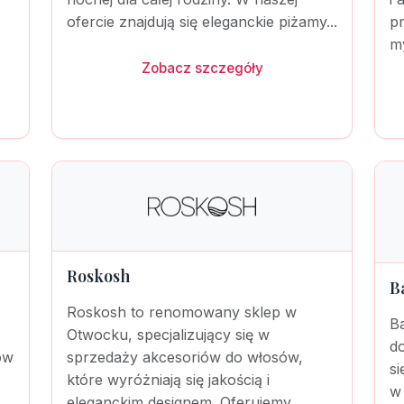
ofercie znajdują się eleganckie piżamy...
p
my
Zobacz szczegóły
Roskosh
B
Roskosh to renomowany sklep w
B
Otwocku, specjalizujący się w
d
ów
sprzedaży akcesoriów do włosów,
si
które wyróżniają się jakością i
w 
eleganckim designem. Oferujemy