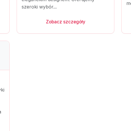
me
szeroki wybór...
Zobacz szczegóły
yki
a