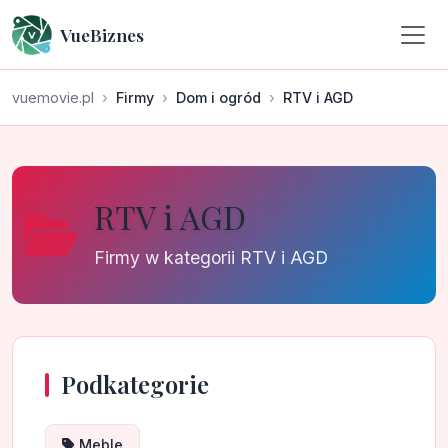
VueBiznes
vuemovie.pl
Firmy
Dom i ogród
RTV i AGD
RTV i AGD
Firmy w kategorii RTV i AGD
Podkategorie
Meble