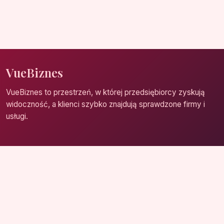
VueBiznes
VueBiznes to przestrzeń, w której przedsiębiorcy zyskują
widoczność, a klienci szybko znajdują sprawdzone firmy i
usługi.
Strona główna
Zaloguj się
Dodaj firmę
Przypomnij hasło