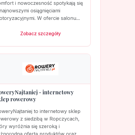
omfort i nowoczesność spotykają się
najnowszymi osiągnięciami
toryzacyjnymi. W ofercie salonu...
Zobacz szczegóły
oweryNajtaniej - internetowy
klep rowerowy
weryNajtaniej to internetowy sklep
owerowy z siedzibą w Ropczycach,
óry wyróżnia się szeroką i
óżnorodną ofertą produktów oraz