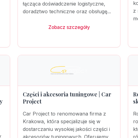
k
łącząca doświadczenie logistyczne,
z 
doradztwo techniczne oraz obsługę...
mo
Zobacz szczegóły
Części i akcesoria tuningowe | Car
R
y
Project
s
Car Project to renomowana firma z
Ro
Krakowa, która specjalizuje się w
r
dostarczaniu wysokiej jakości części i
kt
y
akcesoriów tuningowych. Oferujemy
r