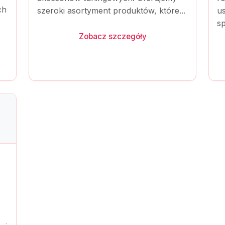
ch
szeroki asortyment produktów, które...
u
sp
Zobacz szczegóły