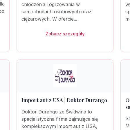
la
chłodzenia i ogrzewania w
w
po
samochodach osobowych oraz
sp
ciężarowych. W ofercie...
mo
Zobacz szczegóły
Import aut z USA | Doktor Durango
O
s
Doktor Durango ze Świdwina to
S
specjalistyczna firma zajmująca się
Ma
kompleksowym import aut z USA,