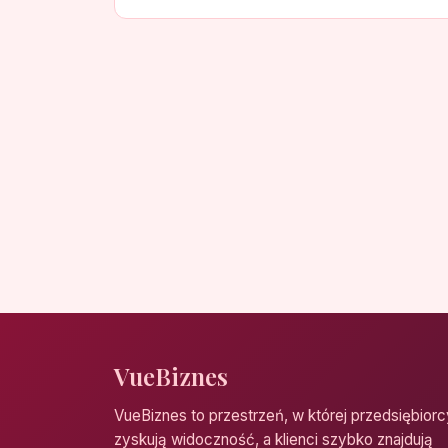
VueBiznes
VueBiznes to przestrzeń, w której przedsiębiorc
zyskują widoczność, a klienci szybko znajdują