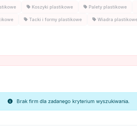
astikowe
Koszyki plastikowe
Palety plastikowe
stikowe
Tacki i formy plastikowe
Wiadra plastikow
Brak firm dla zadanego kryterium wyszukiwania.