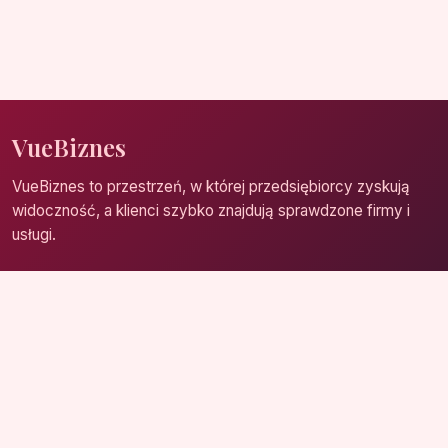
VueBiznes
VueBiznes to przestrzeń, w której przedsiębiorcy zyskują
widoczność, a klienci szybko znajdują sprawdzone firmy i
usługi.
Strona główna
Zaloguj się
Dodaj firmę
Przypomnij hasło