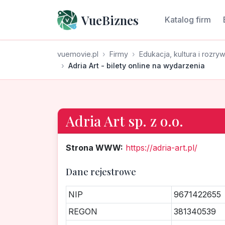
VueBiznes
Katalog firm
vuemovie.pl
Firmy
Edukacja, kultura i rozry
Adria Art - bilety online na wydarzenia
Adria Art sp. z o.o.
Strona WWW:
https://adria-art.pl/
Dane rejestrowe
NIP
9671422655
REGON
381340539