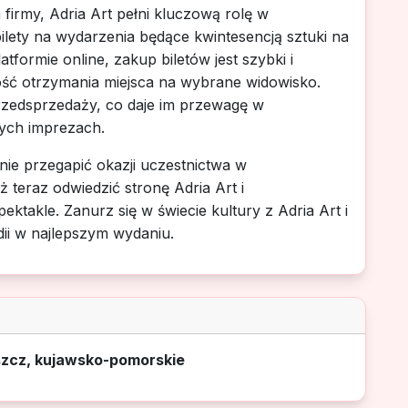
 firmy, Adria Art pełni kluczową rolę w
bilety na wydarzenia będące kwintesencją sztuki na
atformie online, zakup biletów jest szybki i
ć otrzymania miejsca na wybrane widowisko.
przedsprzedaży, co daje im przewagę w
ych imprezach.
nie przegapić okazji uczestnictwa w
teraz odwiedzić stronę Adria Art i
ktakle. Zanurz się w świecie kultury z Adria Art i
dii w najlepszym wydaniu.
szcz, kujawsko-pomorskie