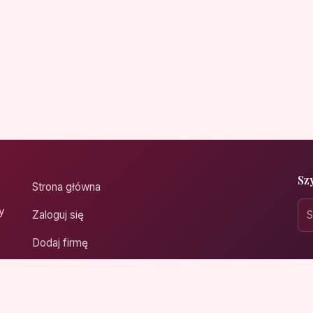
Sz
Strona główna
y
Zaloguj się
Dodaj firmę
Przypomnij hasło
Blog