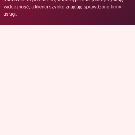
widoczność, a klienci szybko znajdują sprawdzone firmy i
usługi.
Strona główna
Zaloguj się
Dodaj firmę
Przypomnij hasło
Blog
Kontakt
Mapa strony
Szybkie wyszukiwanie