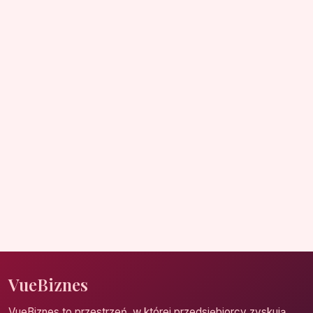
VueBiznes
VueBiznes to przestrzeń, w której przedsiębiorcy zyskują