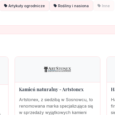
Artykuły ogrodnicze
Rośliny i nasiona
Inne
Kamień naturalny - Artstonex
H
Artstonex, z siedzibą w Sosnowcu, to
Ha
renomowana marka specjalizująca się
fi
w sprzedaży wyjątkowych kamieni
si
i