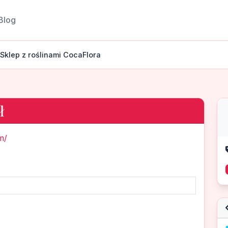
Blog
Sklep z roślinami CocaFlora
ł
m/