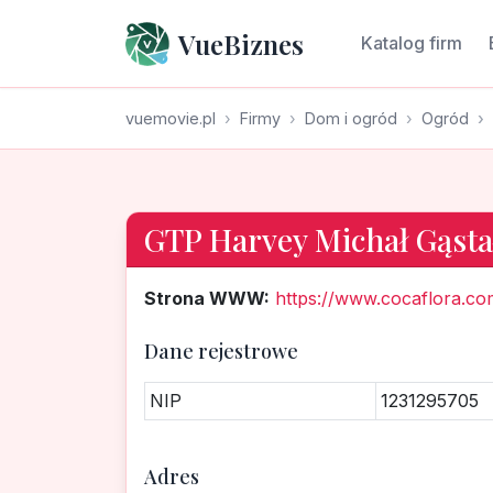
VueBiznes
Katalog firm
vuemovie.pl
Firmy
Dom i ogród
Ogród
GTP Harvey Michał Gąsta
Strona WWW:
https://www.cocaflora.co
Dane rejestrowe
NIP
1231295705
Adres