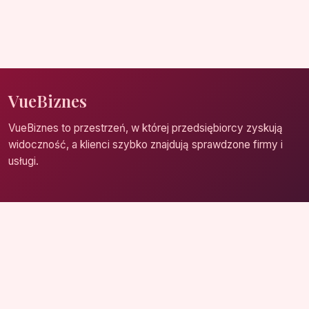
VueBiznes
VueBiznes to przestrzeń, w której przedsiębiorcy zyskują
widoczność, a klienci szybko znajdują sprawdzone firmy i
usługi.
Strona główna
Zaloguj się
Dodaj firmę
Przypomnij hasło