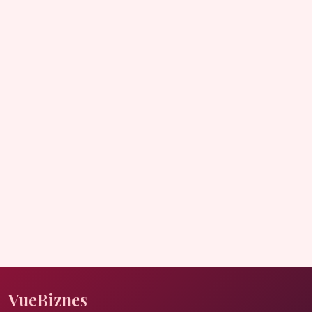
VueBiznes