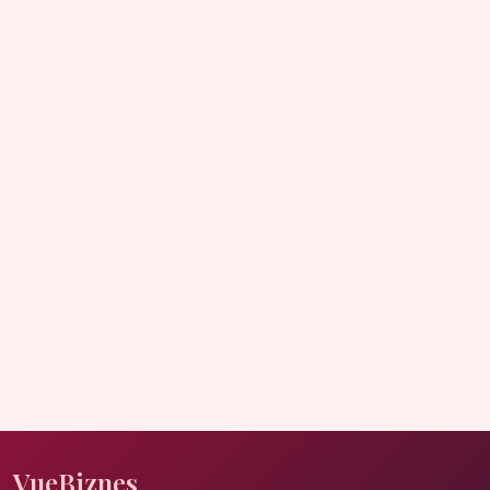
VueBiznes