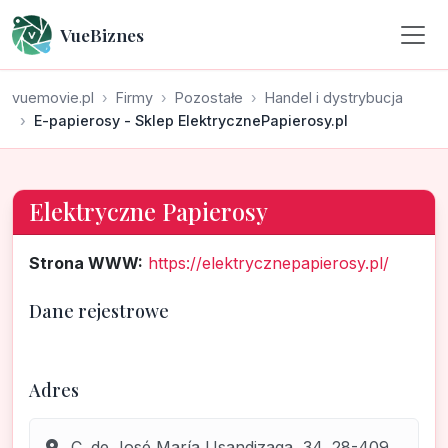
VueBiznes
vuemovie.pl
Firmy
Pozostałe
Handel i dystrybucja
E-papierosy - Sklep ElektrycznePapierosy.pl
Elektryczne Papierosy
Strona WWW:
https://elektrycznepapierosy.pl/
Dane rejestrowe
Adres
C. de José María Usandizaga, 34, 28-409