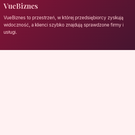
VueBiznes
VueBiznes to przestrzeń, w której przedsiębiorcy zyskują
widoczność, a klienci szybko znajdują sprawdzone firmy i
usługi.
Strona główna
Zaloguj się
Dodaj firmę
Przypomnij hasło
Blog
Kontakt
Mapa strony