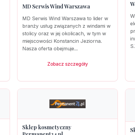
W
MD Serwis Wind Warszawa
W
MD Serwis Wind Warszawa to lider w
e
branży usług związanych z windami w
pr
stolicy oraz w jej okolicach, w tym w
i
miejscowości Konstancin Jeziorna.
S.
Nasza oferta obejmuje...
Zobacz szczegóły
Sklep kosmetyczny
S
Permanent24.pl