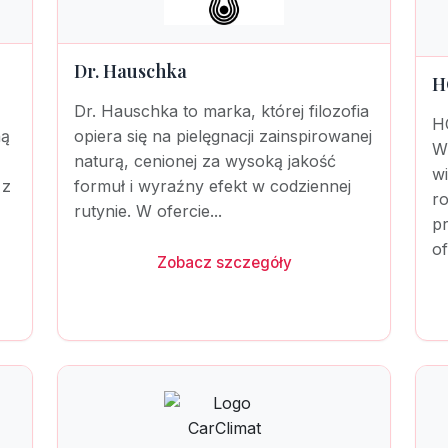
Dr. Hauschka
H
Dr. Hauschka to marka, której filozofia
H
ną
opiera się na pielęgnacji zainspirowanej
W
naturą, cenionej za wysoką jakość
w
 z
formuł i wyraźny efekt w codziennej
r
rutynie. W ofercie...
p
of
Zobacz szczegóły