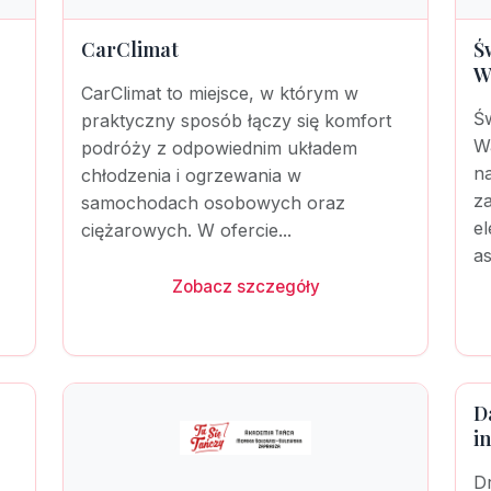
CarClimat
Ś
W
CarClimat to miejsce, w którym w
Św
praktyczny sposób łączy się komfort
W
podróży z odpowiednim układem
na
chłodzenia i ogrzewania w
za
samochodach osobowych oraz
e
ciężarowych. W ofercie...
as
Zobacz szczegóły
D
i
D