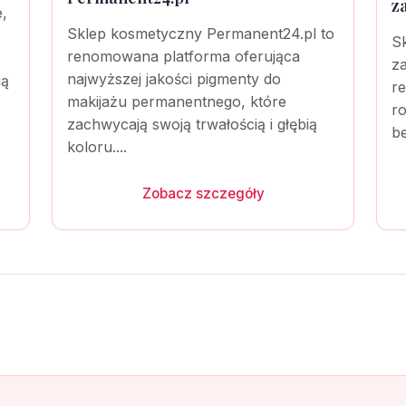
z
,
Sklep kosmetyczny Permanent24.pl to
S
renomowana platforma oferująca
z
najwyższej jakości pigmenty do
ją
r
makijażu permanentnego, które
ro
zachwycają swoją trwałością i głębią
be
koloru....
Zobacz szczegóły