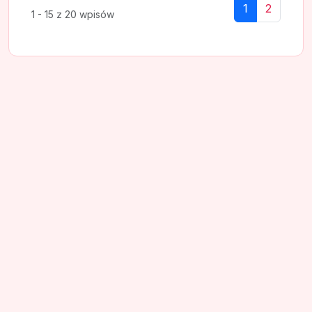
1
2
1 - 15 z 20 wpisów