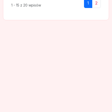
1
2
1 - 15 z 20 wpisów