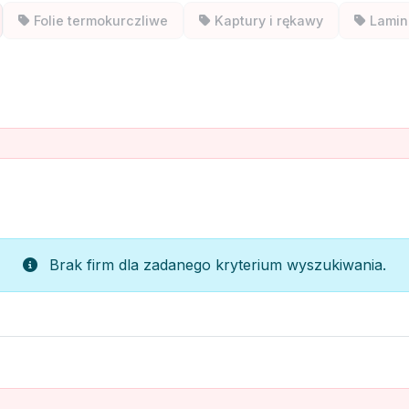
Folie termokurczliwe
Kaptury i rękawy
Lamin
Brak firm dla zadanego kryterium wyszukiwania.