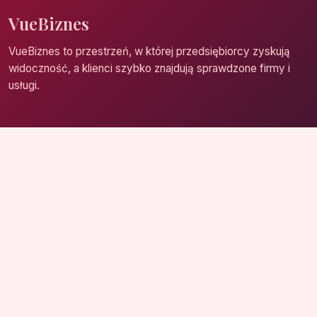
VueBiznes
VueBiznes to przestrzeń, w której przedsiębiorcy zyskują
widoczność, a klienci szybko znajdują sprawdzone firmy i
usługi.
Strona główna
Zaloguj się
Dodaj firmę
Przypomnij hasło
Blog
Kontakt