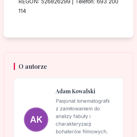
REGON: 526826299 | Telefon: 693 200
114
O autorze
Adam Kowalski
Pasjonat kinematografii
z zamiłowaniem do
analizy fabuły i
AK
charakteryzacji
bohaterów filmowych.