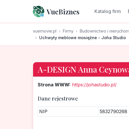
VueBiznes
Katalog firm
vuemovie.pl
Firmy
Budownictwo i nierucho
Uchwyty meblowe mosiężne - Joha Studio
A-DESIGN Anna Ceynow
Strona WWW:
https://johastudio.pl/
Dane rejestrowe
NIP
5832790268