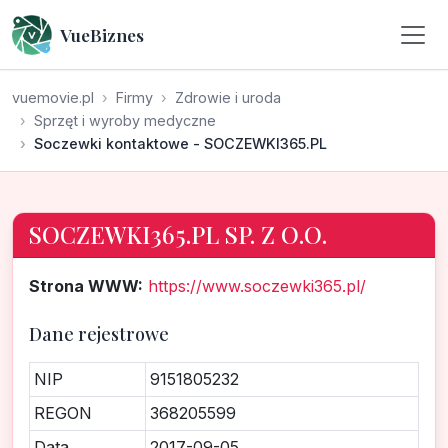
VueBiznes
vuemovie.pl
Firmy
Zdrowie i uroda
Sprzęt i wyroby medyczne
Soczewki kontaktowe - SOCZEWKI365.PL
SOCZEWKI365.PL SP. Z O.O.
Strona WWW:
https://www.soczewki365.pl/
Dane rejestrowe
NIP
9151805232
REGON
368205599
Data
2017-09-05