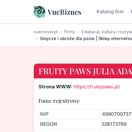
VueBiznes
Katalog firm
vuemovie.pl
Firmy
Edukacja, kultura i rozry
Smycze i obroże dla psów | Sklep interneto
FRUITY PAWS JULIA AD
Strona WWW:
https://fruitypaws.pl/
Dane rejestrowe
NIP
4990700737
REGON
528173789