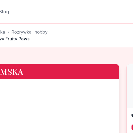
Blog
wka
Rozrywka i hobby
wy Fruity Paws
AMSKA