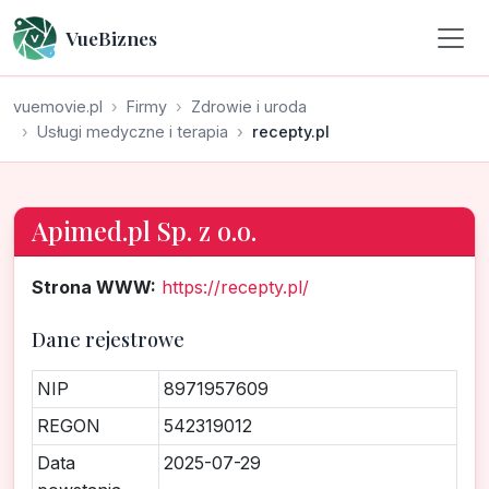
VueBiznes
vuemovie.pl
Firmy
Zdrowie i uroda
Usługi medyczne i terapia
recepty.pl
Apimed.pl Sp. z o.o.
Strona WWW:
https://recepty.pl/
Dane rejestrowe
NIP
8971957609
REGON
542319012
Data
2025-07-29