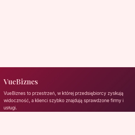
VueBiznes
VueBiznes to przestrzeń, w której przedsiębiorcy zyskują
widoczność, a klienci szybko znajdują sprawdzone firmy i
usługi.
Strona główna