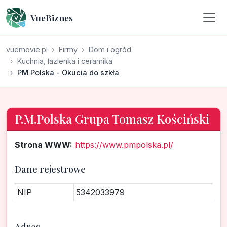
VueBiznes
vuemovie.pl
Firmy
Dom i ogród
Kuchnia, łazienka i ceramika
PM Polska - Okucia do szkła
P.M.Polska Grupa Tomasz Kościński
Strona WWW:
https://www.pmpolska.pl/
Dane rejestrowe
NIP
5342033979