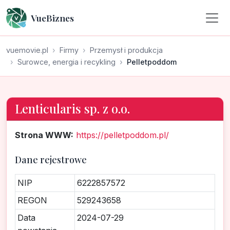
VueBiznes
vuemovie.pl
Firmy
Przemysł i produkcja
Surowce, energia i recykling
Pelletpoddom
Lenticularis sp. z o.o.
Strona WWW:
https://pelletpoddom.pl/
Dane rejestrowe
NIP
6222857572
REGON
529243658
Data
2024-07-29