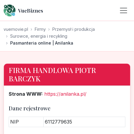
VueBiznes
vuemovie.pl
Firmy
Przemysł i produkcja
Surowce, energia i recykling
Pasmanteria online | Anilanka
FIRMA HANDLOWA PIOTR
BARCZYK
Strona WWW:
https://anilanka.pl/
Dane rejestrowe
NIP
6112779635