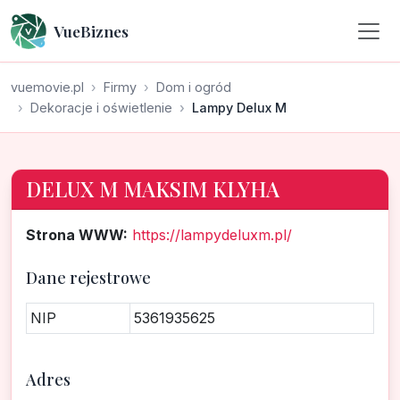
VueBiznes
vuemovie.pl
Firmy
Dom i ogród
Dekoracje i oświetlenie
Lampy Delux M
DELUX M MAKSIM KLYHA
Strona WWW:
https://lampydeluxm.pl/
Dane rejestrowe
NIP
5361935625
Adres