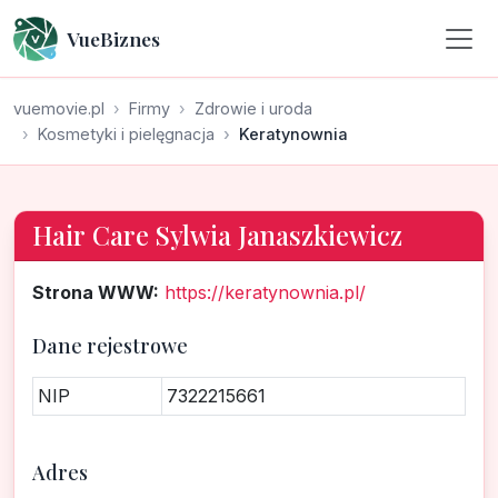
VueBiznes
vuemovie.pl
Firmy
Zdrowie i uroda
Kosmetyki i pielęgnacja
Keratynownia
Hair Care Sylwia Janaszkiewicz
Strona WWW:
https://keratynownia.pl/
Dane rejestrowe
NIP
7322215661
Adres