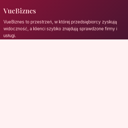
VueBiznes
VueBiznes to przestrzeń, w której przedsiębiorcy zyskują
widoczność, a klienci szybko znajdują sprawdzone firmy i
usługi.
Strona główna
Zaloguj się
Dodaj firmę
Przypomnij hasło
Blog
Kontakt