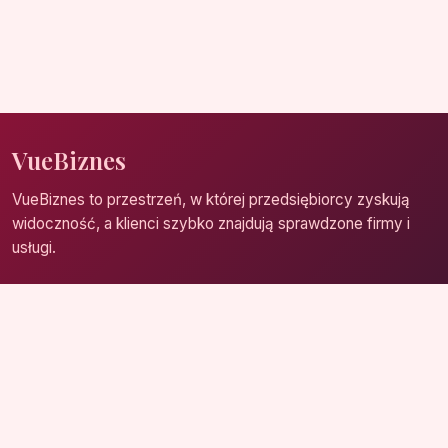
VueBiznes
VueBiznes to przestrzeń, w której przedsiębiorcy zyskują
widoczność, a klienci szybko znajdują sprawdzone firmy i
usługi.
Strona główna
Zaloguj się
Dodaj firmę