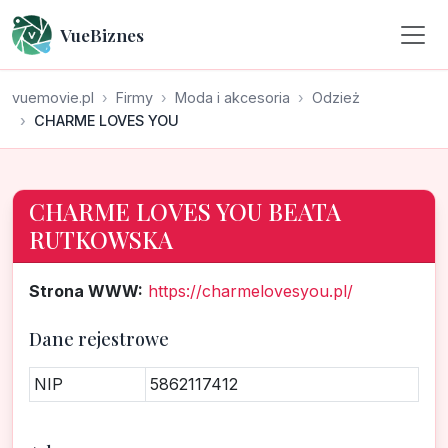
VueBiznes
vuemovie.pl
Firmy
Moda i akcesoria
Odzież
CHARME LOVES YOU
CHARME LOVES YOU BEATA
RUTKOWSKA
Strona WWW:
https://charmelovesyou.pl/
Dane rejestrowe
NIP
5862117412