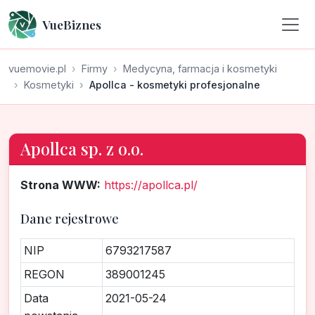
VueBiznes
vuemovie.pl
Firmy
Medycyna, farmacja i kosmetyki
Kosmetyki
Apollca - kosmetyki profesjonalne
Apollca sp. z o.o.
Strona WWW:
https://apollca.pl/
Dane rejestrowe
NIP
6793217587
REGON
389001245
Data
2021-05-24